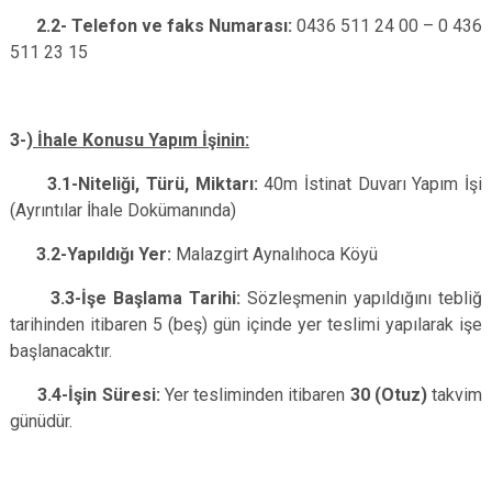
2.2- Telefon ve faks Numarası:
0436 511 24 00 – 0 436
511 23 15
3-)
İhale Konusu Yapım İşinin:
3.1-Niteliği, Türü, Miktarı:
40m
İstinat Duvarı Yapım İşi
(Ayrıntılar İhale Dokümanında)
3.2-Yapıldığı Yer:
Malazgirt Aynalıhoca Köyü
3.3-İşe Başlama Tarihi:
Sözleşmenin yapıldığını tebliğ
tarihinden itibaren 5 (beş) gün içinde yer teslimi yapılarak işe
başlanacaktır.
3.4-İşin Süresi:
Yer tesliminden itibaren
30 (Otuz)
takvim
günüdür.