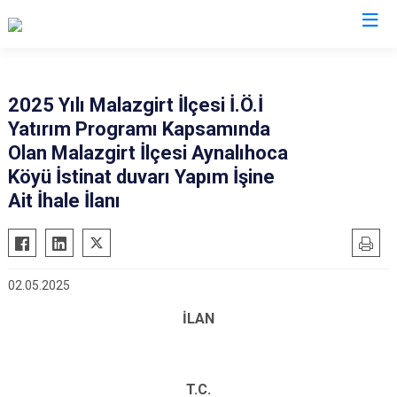
Muş
2025 Yılı Malazgirt İlçesi İ.Ö.İ
Yatırım Programı Kapsamında
Bulanık
Olan Malazgirt İlçesi Aynalıhoca
Hasköy
Köyü İstinat duvarı Yapım İşine
Korkut
Ait İhale İlanı
Malazgirt
Varto
02.05.2025
İLAN
T.C.