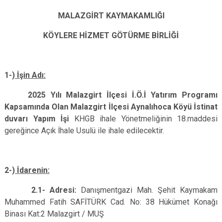
MALAZGİRT KAYMAKAMLIĞI
KÖYLERE HİZMET GÖTÜRME BİRLİĞİ
1-)
İşin Adı:
2025 Yılı Malazgirt İlçesi İ.Ö.İ Yatırım Programı
Kapsamında Olan Malazgirt İlçesi Aynalıhoca Köyü İstinat
duvarı Yapım İşi
KHGB ihale Yönetmeliğinin 18.maddesi
gereğince Açık İhale Usulü ile ihale edilecektir.
2-)
İdarenin:
2.1- Adresi:
Danışmentgazi Mah. Şehit Kaymakam
Muhammed Fatih SAFİTÜRK Cad. No: 38 Hükümet Konağı
Binası Kat:2
Malazgirt / MUŞ