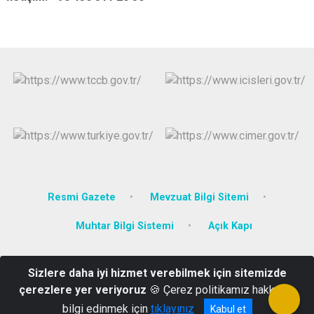
Resmi Gazete
Mevzuat Bilgi Sitemi
Muhtar Bilgi Sistemi
Açık Kapı
Danişmentgazi Mahallesi Şehit Kaymakam Muhammet Fatih
Sizlere daha iyi hizmet verebilmek için sitemizde
Safitürk Caddesi Hükümet Konağı Malazgirt / Muş
çerezlere yer veriyoruz
🍪 Çerez politikamız hakkında
Tel: 0436 511 24 00 Fax: 0436 511 23 15
bilgi edinmek için
tıklayınız
Kabul et