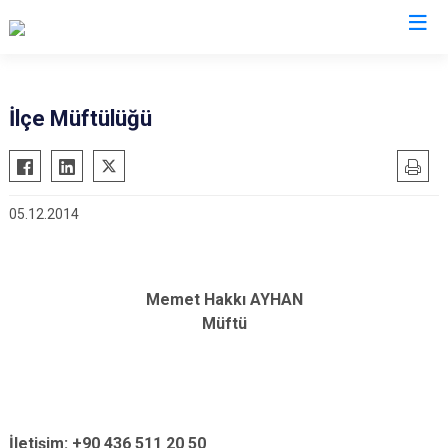
Muş
İlçe Müftülüğü
Bulanık
Hasköy
05.12.2014
Korkut
Malazgirt
Varto
Memet Hakkı AYHAN
Müftü
İletişim: +90 436 511 20 50