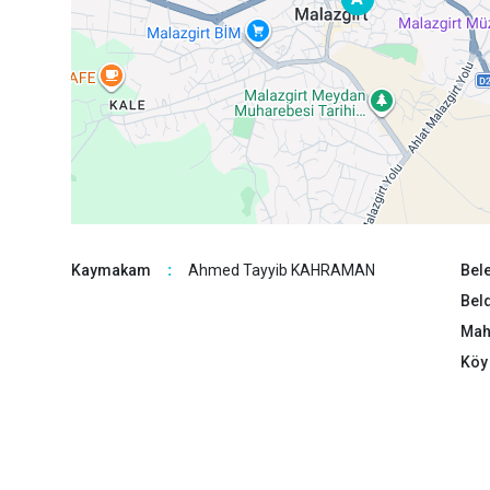
Kaymakam
:
Ahmed Tayyib KAHRAMAN
Bele
Beld
Maha
Köy 