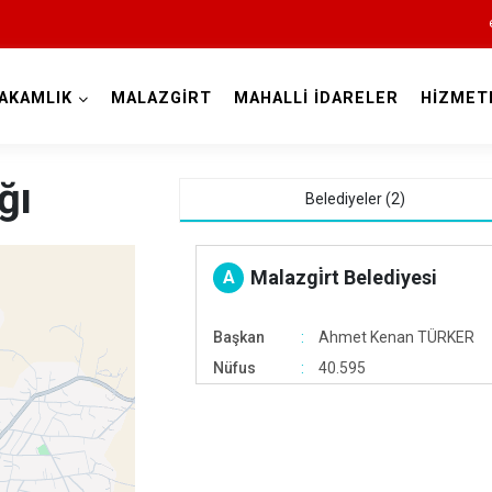
AKAMLIK
MALAZGİRT
MAHALLİ İDARELER
HİZMET
Muş
ğı
Belediyeler (2)
Malazgi̇rt Belediyesi
A
Başkan
Ahmet Kenan TÜRKER
Nüfus
40.595
Bulanık
Hasköy
Korkut