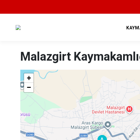
KAYM
Malazgirt Kaymakamlı
+
−
A
A