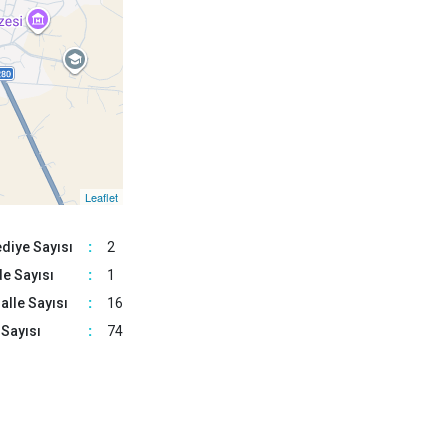
Malazgirt
Varto
Leaflet
diye Sayısı
:
2
e Sayısı
:
1
lle Sayısı
:
16
Sayısı
:
74