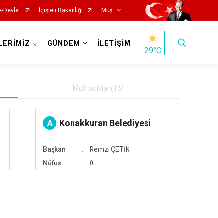
e-Devlet
İçişleri Bakanlığı
Muş
LERİMİZ
GÜNDEM
İLETİŞİM
29
°C
Muhtarliklar (16)
Konakkuran Belediyesi
A
Başkan
Remzi ÇETİN
Nüfus
0