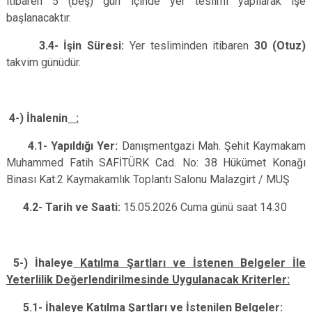
itibaren 5 (beş) gün içinde yer teslimi yapılarak işe
başlanacaktır.
3.4-
İşin Süresi:
Yer tesliminden itibaren
30 (Otuz)
takvim günüdür.
4-) İhalenin
:
4.1- Yapıldığı Yer:
Danışmentgazi Mah. Şehit Kaymakam
Muhammed Fatih SAFİTÜRK Cad. No: 38 Hükümet Konağı
Binası Kat:2 Kaymakamlık Toplantı Salonu
Malazgirt / MUŞ
4.2- Tarih ve Saati:
15.05.2026 Cuma günü saat 14.30
5-) İhaleye
Katılma Şartları ve İstenen Belgeler İle
Yeterlilik Değerlendirilmesinde Uygulanacak Kriterler:
5.1- İhaleye Katılma Şartları ve İstenilen Belgeler: