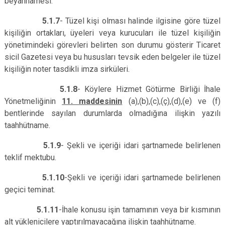
beyannamesi.
5.1.7
- Tüzel kişi olması halinde ilgisine göre tüzel
kişiliğin ortakları, üyeleri veya kurucuları ile tüzel kişiliğin
yönetimindeki görevleri belirten son durumu gösterir Ticaret
sicil Gazetesi veya bu hususları tevsik eden belgeler ile tüzel
kişiliğin noter tasdikli imza sirküleri.
5.1.8
- Köylere Hizmet Götürme Birliği İhale
Yönetmeliğinin
11. maddesinin
(a),(b),(c),(ç),(d),(e) ve (f)
bentlerinde sayılan durumlarda olmadığına ilişkin yazılı
taahhütname.
5.1.9
- Şekli ve içeriği idari şartnamede belirlenen
teklif mektubu.
5.1.10
-Şekli ve içeriği idari şartnamede belirlenen
geçici teminat.
5.1.11
-İhale konusu işin tamamının veya bir kısmının
alt yüklenicilere yaptırılmayacağına ilişkin taahhütname.