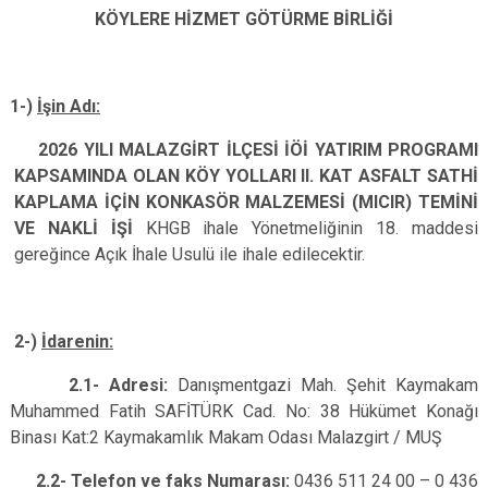
KÖYLERE HİZMET GÖTÜRME BİRLİĞİ
1-)
İşin Adı:
2026 YILI MALAZGİRT İLÇESİ İÖİ YATIRIM PROGRAMI
KAPSAMINDA OLAN KÖY YOLLARI II. KAT ASFALT SATHİ
KAPLAMA İÇİN KONKASÖR MALZEMESİ (MICIR) TEMİNİ
VE NAKLİ İŞİ
KHGB ihale Yönetmeliğinin 18. maddesi
gereğince Açık İhale Usulü ile ihale edilecektir.
2-)
İdarenin:
2.1- Adresi:
Danışmentgazi Mah. Şehit Kaymakam
Muhammed Fatih SAFİTÜRK Cad. No: 38 Hükümet Konağı
Binası Kat:2 Kaymakamlık Makam Odası
Malazgirt / MUŞ
2.2- Telefon ve faks Numarası:
0436 511 24 00 – 0 436