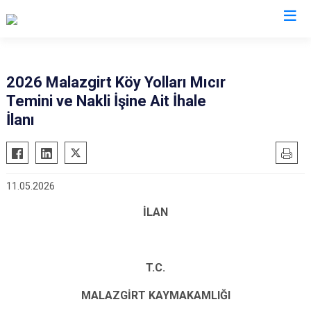
Muş
2026 Malazgirt Köy Yolları Mıcır
Temini ve Nakli İşine Ait İhale
Bulanık
İlanı
Hasköy
Korkut
Malazgirt
11.05.2026
Varto
İLAN
T.C.
MALAZGİRT KAYMAKAMLIĞI