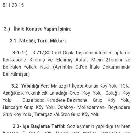
511 23 15
3-)
İhale Konusu Yapım İşinin:
3.1- Niteliği, Türü, Miktarı:
3-1-1-)
3.712,800 m3 Ocak Taşından istenilen tiplerde
Konkasörle Kırılmış ve Elenmiş Asfalt Mıcırı 2Temini ve
Belirtilen Yollara Nakli (Ayrıntılar Cd’de İhale Dokümanında
Belirtilmiştir.)
3.2-
Yapıldığı Yer:
Malazgirt İlçesi Akalan Köy Yolu, TCK-
Aşağıkıcık-Yukarıkıcık-Laledağı Grup Köy Yolu, Gölağlı Köy
Yolu , Güzelbaba-Karadere-Bezirhane Grup Köy Yolu,
Hancağız Grup Köy Yolu, Odaköy- Molladerman- Boyundere
Grup Köy Yolu , Tatargazi-Akören Grup Köy Yolu
3.3-
İşe Başlama Tarihi:
Sözleşmenin yapıldığı tarihten