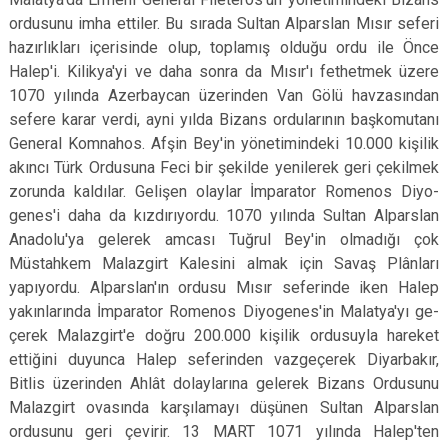
ordusunu imha ettiler. Bu sırada Sultan Alparslan Mısır seferi
hazırlıkları içerisinde olup, toplamış olduğu ordu ile Önce
Halep'i. Kilikya'yi ve daha sonra da Mısır'ı fethetmek üzere
1070 yılında Azerbaycan üzerinden Van Gölü havzasından
sefere karar verdi, ayni yılda Bizans ordularının başkomutanı
General Komnahos. Afşin Bey'in yönetimindeki 10.000 kişilik
akıncı Türk Ordusuna Feci bir şekilde yenilerek geri çekilmek
zorunda kaldılar. Gelişen olaylar İmparator Romenos Diyo-
genes'i daha da kızdırıyordu. 1070 yılında Sultan Alparslan
Anadolu'ya gelerek amcası Tuğrul Bey'­in olmadığı çok
Müstahkem Malazgirt Kalesini almak için Savaş Plânları
yapıyordu. Alparslan'ın ordusu Mısır seferinde iken Halep
yakınlarında İmparator Romenos Diyogenes'in Malatya'yı ge­
çerek Malazgirt'e doğru 200.000 kişilik ordusuyla hareket
ettiğini duyunca Halep seferinden vazge­çerek Diyarbakır,
Bitlis üzerinden Ahlât dolayları­na gelerek Bizans Ordusunu
Malazgirt ovasında karşılamayı düşünen Sultan Alparslan
ordusunu geri çevirir. 13 MART 1071 yılında Halep'ten