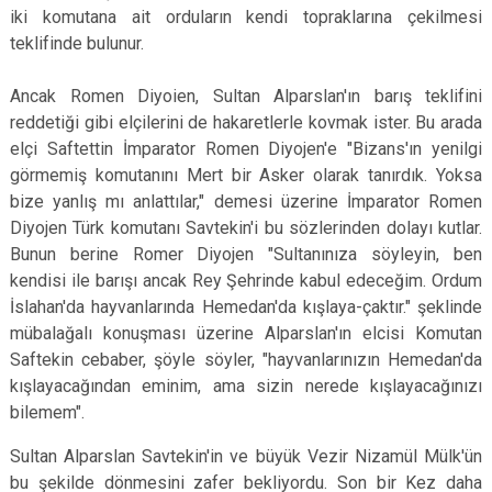
iki komutana ait orduların kendi topraklarına çekil­mesi
teklifinde bulunur.
Ancak Romen Diyoien, Sultan Alparslan'ın barış teklifini
reddetiği gibi elçilerini de hakaretler­le kovmak ister. Bu arada
elçi Saftettin İmparator Romen Diyojen'e "Bizans'ın yenilgi
görmemiş komutanını Mert bir Asker olarak tanırdık. Yoksa
bize yanlış mı anlattılar," demesi üzerine İmparator Romen
Diyojen Türk komutanı Savtekin'i bu sözlerinden dolayı kutlar.
Bunun berine Romer Diyojen "Sultanınıza söyleyin, ben
kendisi ile barışı ancak Rey Şehrinde kabul edeceğim. Ordum
İslahan'da hayvanlarında Hemedan'da kışlaya-çaktır." şeklinde
mübalağalı konuşması üzerine Alparslan'ın elcisi Komutan
Saftekin cebaber, şöyle söyler, "hayvanlarınızın Hemedan'da
kışlayacağından eminim, ama sizin nerede kışlayacağınızı
bilemem".
Sultan Alparslan Savtekin'in ve büyük Vezir Nizamül Mülk'ün
bu şekilde dönmesini zafer bekliyordu. Son bir Kez daha