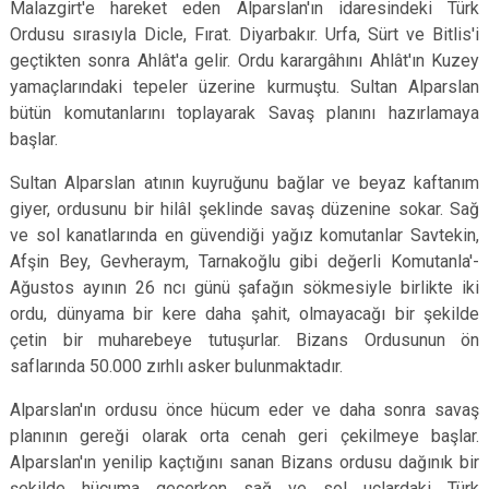
Malazgirt'e hareket eden Alparslan'ın idaresindeki Türk
Ordusu sırasıyla Dicle, Fırat. Diyarbakır. Urfa, Sürt ve Bitlis'i
geçtikten sonra Ahlât'a gelir. Ordu karargâhını Ahlât'ın Kuzey
yamaçlarındaki tepeler üzerine kurmuştu. Sultan Alparslan
bütün komutanlarını toplayarak Savaş planını hazırlama­ya
başlar.
Sultan Alparslan atının kuyruğunu bağlar ve beyaz kaftanım
giyer, ordusunu bir hilâl şeklinde savaş düzenine sokar. Sağ
ve sol kanatlarında en güvendiği yağız komutanlar Savtekin,
Afşin Bey, Gevheraym, Tarnakoğlu gibi değerli Komutanla'-
Ağustos ayının 26 ncı günü şafağın sökmesiyle birlikte iki
ordu, dünyama bir kere daha şahit, olmayacağı bir şekilde
çetin bir muharebeye tutuşurlar. Bizans Ordusunun ön
saflarında 50.000 zırhlı asker bulunmaktadır.
Alparslan'ın ordusu önce hücum eder ve daha sonra savaş
planının gereği olarak orta cenah geri çekilmeye başlar.
Alparslan'ın yenilip kaçtığını sanan Bizans ordusu dağınık bir
şekilde hücuma geçerken sağ ve sol uçlardaki Türk