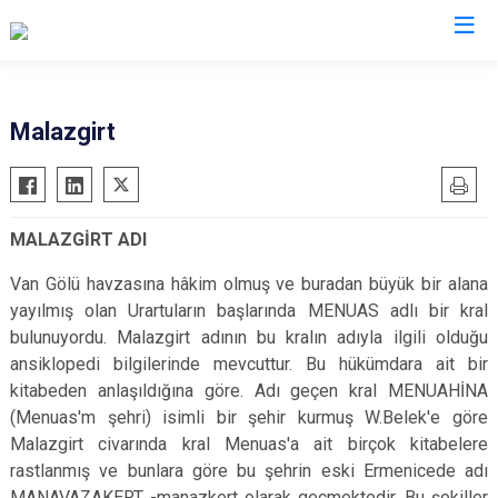
Muş
Malazgirt
Bulanık
Hasköy
MALAZGİRT ADI
Korkut
Malazgirt
Van Gölü havzasına hâkim olmuş ve buradan büyük bir alana
yayılmış olan Urartuların başlarında MENUAS adlı bir kral
Varto
bulunuyordu. Malazgirt adının bu kralın adıyla ilgili olduğu
ansiklopedi bilgilerinde mevcuttur. Bu hükümdara ait bir
kitabeden anlaşıldığına göre. Adı geçen kral MENUAHİNA
(Menuas'm şehri) isimli bir şehir kurmuş W.Belek'e göre
Malazgirt civarında kral Menuas'a ait birçok kitabelere
rastlanmış ve bunlara göre bu şehrin eski Ermenicede adı
MANAVAZAKERT -manazkert olarak geçmektedir. Bu şekiller