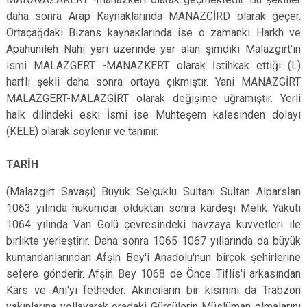
daha sonra Arap Kaynaklarında MANAZCİRD olarak geçer.
Ortaçağdaki Bizans kaynaklarında ise o zamanki Harkh ve
Apahunileh Nahi yeri üzerinde yer alan şimdiki Malazgirt'in
ismi MALAZGERT -MA­NAZKERT olarak İstihkak ettiği (L)
harfli şekli daha sonra ortaya çıkmıştır. Yani MANAZGİRT
MALAZGERT-MALAZGİRT olarak değişime uğramıştır. Yerli
halk dilindeki eski İsmi ise Muhteşem kalesinden dolayı
(KELE) olarak söylenir ve tanınır.
TARİH
(Malazgirt Savaşı) Büyük Selçuklu Sultanı Sultan Alparslan
1063 yılında hükümdar olduktan sonra kardeşi Melik Yakuti
1064 yılında Van Golü çevresindeki havza­ya kuvvetleri ile
birlikte yerleştirir. Daha sonra 1065-1067 yıllarında da büyük
kumandanlarından Afşin Bey'i Anadolu'nun birçok şehirlerine
sefere gönderir. Afşin Bey 1068 de Önce Tiflis'i arkasın­dan
Kars ve Ani'yi fetheder. Akıncıların bir kısmını da Trabzon
yakınlarına yollayarak oradaki Gürcülerin Müslüman olmalarını