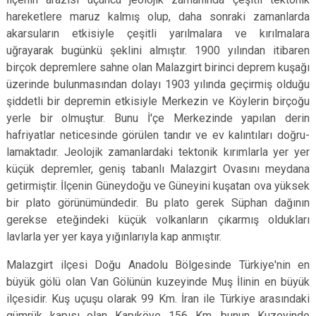
hareketlere maruz kalmış olup, daha sonraki zamanlarda
akarsuların etkisiyle çeşitli yarılmalara ve kırılmalara
uğrayarak bugünkü şeklini almıştır. 1900 yılından itibaren
birçok depremlere sahne olan Malazgirt birinci deprem kuşağı
üzerinde bulunmasından dolayı 1903 yılın­da geçirmiş olduğu
şiddetli bir depremin etkisiyle Merkezin ve Köylerin birçoğu
yerle bir olmuştur. Bunu İ'çe Merkezinde yapılan derin
hafriyatlar neticesinde görülen tandır ve ev kalıntıları doğru­
lamaktadır. Jeolojik zamanlardaki tektonik kırımlarla yer yer
küçük depremler, geniş tabanlı Malazgirt Ovasını meydana
getirmiştir. İlçenin Güneydoğu ve Güneyini kuşatan ova yüksek
bir plato görünümündedir. Bu plato gerek Süphan dağının
gerekse eteğindeki küçük volkanların çıkarmış oldukları
lavlarla yer yer kaya yığınlarıyla kap anmıştır.
Malazgirt ilçesi Doğu Anadolu Bölgesinde Türkiye'nin en
büyük gölü olan Van Gölünün kuzeyinde Muş İlinin en büyük
ilçesidir. Kuş uçuşu olarak 99 Km. İran ile Türkiye arasındaki
gümrük kapısı olan Kapıköye 156 Km. bunun Kuzeyinde