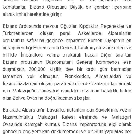
komutanlar; Bizans Ordusunu Büyük bir çember içerisine
alarak imha hareketine girişir.
Bizans Ordusunda mevcut Oğuzlar. Kıpçaklar. Peçenekler ve
Türkmenlerden oluşan paralı Asker­lerde Alparslan'ın
ordusunun saflarına geçince İmparator, Romen Diyojen'in en
çok güvendiği Ermeni asıllı General Tarakanyotez askerleri ve
birlikte İmparatoru yalnız bırakarak kaçar. Diğer taraftan
Bizans ordusunun Başkomutanı Generaj Kommenos esir
düşmüştür. 200.000 kişilik dev bir ordu gün batmadan
tamamen yok olmuştur. Frenklerden, Almanlardan ve
İskandinavlardan oluşan paralı askerlerde canlarım kurtarmak
için Malazgirt'in Güneydoğusundaki o zaman bataklık halde
olan Zehva Ovasına doğru kaçmaya başlar.
Bu arada Alparslan'ın büyük komutanlarından Savıekmile veziri
Nizamülmülk'ü Malazgirt Kalesi etrafında ve Malazgirt
Ovasında karargâh kurmuş Bizans İmparatoruna elçi olarak
gönderip boş yere kan dökülmemesi ve bir Sulh yapılarak her