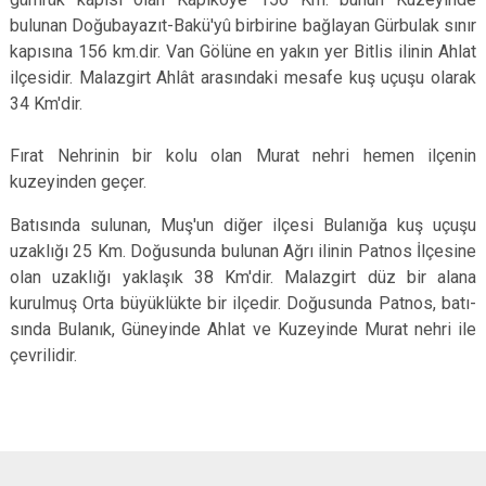
bulunan Doğubayazıt-Bakü'yû birbirine bağlayan Gürbulak sınır
kapısına 156 km.dir. Van Gölüne en yakın yer Bitlis ilinin Ahlat
ilçesidir. Malazgirt Ahlât arasındaki mesafe kuş uçuşu olarak
34 Km'dir.
Fırat Nehrinin bir kolu olan Murat nehri hemen ilçenin
kuzeyinden geçer.
Batısında sulunan, Muş'un diğer ilçesi Bulanı­ğa kuş uçuşu
uzaklığı 25 Km. Doğusunda bulunan Ağrı ilinin Patnos İlçesine
olan uzaklığı yaklaşık 38 Km'dir. Malazgirt düz bir alana
kurulmuş Orta büyüklükte bir ilçedir. Doğusunda Patnos, batı­
sında Bulanık, Güneyinde Ahlat ve Kuzeyinde Murat nehri ile
çevrilidir.