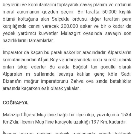
beylerini ve komutan­larını toplayarak savaş planım ve ordunun
moral aurumunun gözden geçirir. Bir tarafta 50.000 kişilik
ölümü koltuğuna alan Selçuklu ordusu, diğer taraftan para
karşılığında canını verecek 200.000 asker ve bir o kadar da
yedek yardımcı kuvvetler Malazgirt ovasında savaşın son
hazırlıklarını tamamlarlar.
İmparator da kaçan bu paralı askerler arasındadır. Alparslan'ın
komutanlarından Afşin Bey ve idaresindeki ordu sürekli olarak
onları takip ederler Bu arada Bağdat tan gönüllü olarak
Alparslan m saflarında savaşa katılan genç köle Sadi.
Bizans'ın mağrur İmparatorunu Zehva ova sında bataklıklar
arasında kaçarken esir olarak yakalar.
COĞRAFYA
Malazgirt İlçesi Muş îline bağlı bir ilçe olup, yüzölçümü 1534
Km2'dir. İlçenin Muş îline karayolu uzaklığı 137 Km. kadardır.
İlçenin arazisi üçüncü jeolojik zamanında çeşitli tektonik