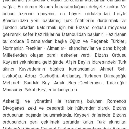
sağlar. Bu durum Bizans İmparatorluğunu dehşete sokar. Ve
bunun üzerine dünyanın en büyük ordularından biriyle
Anadolu'daki yeni başlamış Türk fetihlerini dur­durmak ve
Türkleri ortadan kaldırmak için bir Bizans ordusu meydana
getirerek sefer hazırlıkları­na İstanbul'dan başlanır. Hazırlanan
bu orduda Bizanslardan başka Oğuz ve Peçenek Türkleri,
Normanlar, Frenkler - Almanlar- İskandinav'lar ve daha birçok
Milletlerden oluşan paralı askerler vardı. Bizans Ordusu
Kayseri yakınlarına geldi­ğinde Afşin Bey'in İdaresindeki Türk
akıncı Kuvvetlerinin başlıca kumandanları Ahmet Sah,
Uvakoğiu. Adsız Çavhoğhi. Arslantaş, Türkmen Dilmaşoğlu
Mehmet. Sanduk Bey. Artuk Beş Gevherayin, Tarakoğlu.
Mansur ve Yakuti Bey'ler bulunuyordu.
Askerliği ve yönetimi ile tanınmış bulunan Romenos
Divogenes zeki ve cesaretli bir hükümdar olarak Bizans
ordusunun başında bulunmaktadır. Kayseri önlerinde Bizans
ordusundan geri çekil­mek zorunda kalan Türk akıncıları
Malatya'da Ermeni General Fileteros'un yönetimindeki Bizans