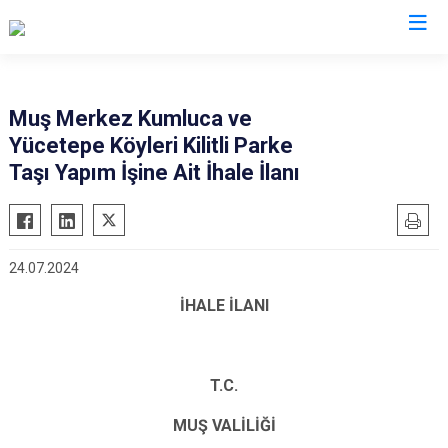
Muş
Muş Merkez Kumluca ve
Yücetepe Köyleri Kilitli Parke
Bulanık
Taşı Yapım İşine Ait İhale İlanı
Hasköy
Korkut
Malazgirt
24.07.2024
Varto
İHALE İLANI
T.C.
MUŞ VALİLİĞİ