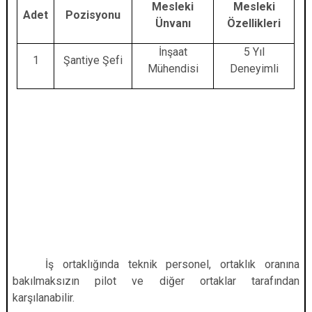
Mesleki
Mesleki
Adet
Pozisyonu
Ünvanı
Özellikleri
İnşaat
5 Yıl
1
Şantiye Şefi
Mühendisi
Deneyimli
İş ortaklığında teknik personel, ortaklık oranına
bakılmaksızın pilot ve diğer ortaklar tarafından
karşılanabilir.