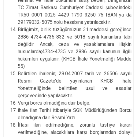
teminat ve ihale dokümanı satış bedeli, Birliğimizin
T.C Ziraat Bankası Cumhuriyet Caddesi şubesindeki
TR50 0001 0025 4429 1790 3250 75 IBAN ya da
29179032-5075 nolu hesabına yatırılacaktır.
Birliğimiz, birlik tüzüğümüzün 31.maddesi gereğince
2886-4734-4735-832 ve 5018 sayılı kanunlara tabi
değildir. Ancak; ceza ve yasaklamalara ilişkin
hususlarda;4734-4735 ve 2886 sayılı kanunun ilgili
hükümleri uygulanır. (KHGB İhale Yönetmeliği Madde
55)
Belirtilen ihalenin; 28.04.2007 tarih ve 26506 sayılı
Resmi Gazete’de yayınlanan KHGB İhale
Yönetmeliğinde belirtilen usul ve esaslar
çerçevesinde yapılacaktır
.
Vergi borcu olmadığına dair belge.
İhale İlan Tarihi itibariyle SGK Müdürlüğünden Borcu
olmadığına dair Resmi Yazı.
İflası ilan edilmediğine, zorunlu tasfiye kararı
verilmediğine, alacaklılara karşı borçlarından dolayı