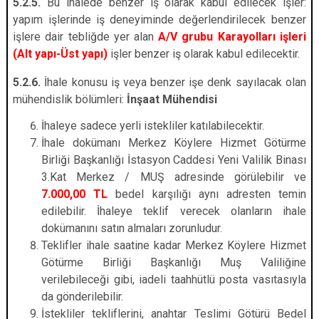
5.2.5.
Bu ihalede benzer iş olarak kabul edilecek işler:
yapım işlerinde iş deneyiminde değerlendirilecek benzer
işlere dair tebliğde yer alan
A/V grubu
Karayolları işleri
(Alt yapı-Üst yapı)
işler benzer iş olarak kabul edilecektir.
5.2.6.
İhale konusu iş veya benzer işe denk sayılacak olan
mühendislik bölümleri:
İnşaat Mühendisi
İhaleye sadece yerli istekliler katılabilecektir.
İhale dokümanı Merkez Köylere Hizmet Götürme
Birliği Başkanlığı İstasyon Caddesi Yeni Valilik Binası
3.Kat Merkez / MUŞ adresinde görülebilir ve
7.000,00 TL
bedel karşılığı aynı adresten temin
edilebilir. İhaleye teklif verecek olanların ihale
dokümanını satın almaları zorunludur.
Teklifler ihale saatine kadar Merkez Köylere Hizmet
Götürme Birliği Başkanlığı Muş Valiliğine
verilebileceği gibi, iadeli taahhütlü posta vasıtasıyla
da gönderilebilir.
İstekliler tekliflerini, anahtar Teslimi Götürü Bedel